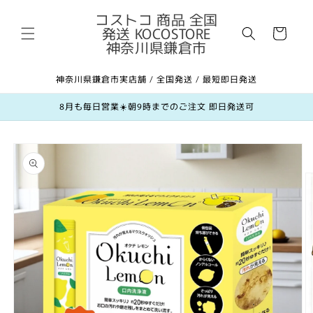
コンテ
カ
ンツに
コストコ 商品 全国
進む
発送 KOCOSTORE
ー
神奈川県鎌倉市
ト
神奈川県鎌倉市実店舗 / 全国発送 / 最短即日発送
8月も毎日営業☀️朝9時までのご注文 即日発送可
商品情
報にス
キップ