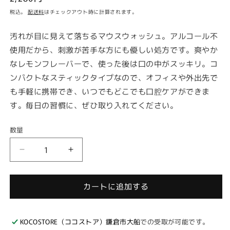
常
税込。
配送料
はチェックアウト時に計算されます。
価
格
汚れが目に見えて落ちるマウスウォッシュ。アルコール不
使用だから、刺激が苦手な方にも優しい処方です。爽やか
なレモンフレーバーで、使った後は口の中がスッキリ。コ
ンパクトなスティックタイプなので、オフィスや外出先で
も手軽に携帯でき、いつでもどこでも口腔ケアができま
す。毎日の習慣に、ぜひ取り入れてください。
数量
オ
オ
ク
ク
チ
チ
カートに追加する
レ
レ
モ
モ
ン
ン
KOCOSTORE（ココストア）鎌倉市大船
での受取が可能です。
マ
マ