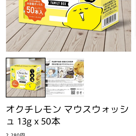
モ
ー
ダ
ル
で
メ
デ
(2
ィ
ア
(1)
オクチレモン マウスウォッシ
を
開
ュ 13g x 50本
く
通
2,280円