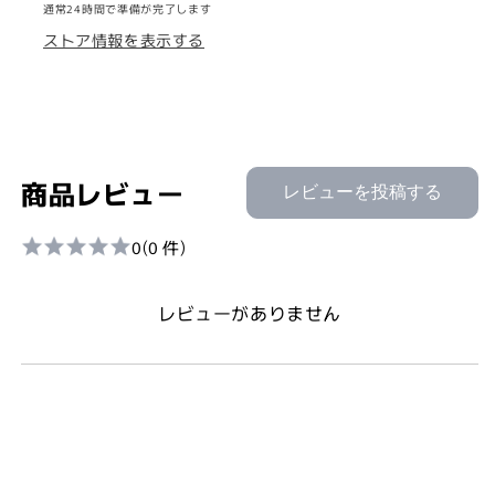
通常24時間で準備が完了します
ウ
ウ
ストア情報を表示する
ス
ス
ウ
ウ
ォ
ォ
ッ
ッ
シ
シ
ュ
ュ
商品レビュー
レビューを投稿する
13g
13g
x
x
0
(0 件)
50
50
本
本
の
の
レビューがありません
数
数
量
量
を
を
減
増
ら
や
す
す