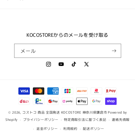
KOCOSTOREからのメールを受け取る
メール
Instagram
YouTube
TikTok
X
(Twitter)
決
済
方
法
© 2026,
コストコ 商品 全国発送 KOCOSTORE 神奈川県鎌倉市
Powered by
Shopify
プライバシーポリシー
特定商取引法に基づく表記
連絡先情報
返金ポリシー
利用規約
配送ポリシー