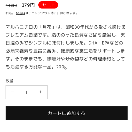
通
セ
379円
セール
448円
常
ー
税込。
配送料
はチェックアウト時に計算されます。
価
ル
格
価
マルハニチロの「月花」は、昭和30年代から愛され続ける
格
プレミアム缶詰です。脂ののった良質なさばを厳選し、天
日塩のみでシンプルに味付けしました。DHA・EPAなどの
必須栄養素を豊富に含み、健康的な食生活をサポートしま
す。そのままでも、味噌汁や炒め物などの料理素材として
も活躍する万能な一品。200g
数量
マ
マ
ル
ル
ハ
ハ
カートに追加する
ニ
ニ
チ
チ
ロ
ロ