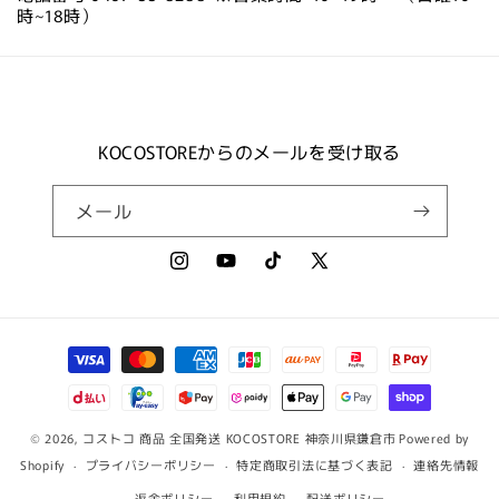
時~18時）
KOCOSTOREからのメールを受け取る
メール
Instagram
YouTube
TikTok
X
(Twitter)
決
済
方
法
© 2026,
コストコ 商品 全国発送 KOCOSTORE 神奈川県鎌倉市
Powered by
Shopify
プライバシーポリシー
特定商取引法に基づく表記
連絡先情報
返金ポリシー
利用規約
配送ポリシー