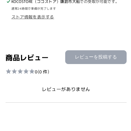
KOCOSTORE（ココストア）鎌倉市大船
での受取が可能です。
さ
さ
通常24時間で準備が完了します
ば
ば
ストア情報を表示する
水
水
煮
煮
月
月
花
花
200g
200g
の
の
商品レビュー
レビューを投稿する
数
数
量
量
0
(0 件)
を
を
減
増
レビューがありません
ら
や
す
す