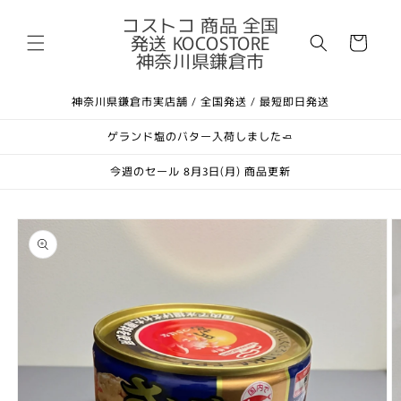
コンテ
カ
ンツに
コストコ 商品 全国
進む
発送 KOCOSTORE
ー
神奈川県鎌倉市
ト
神奈川県鎌倉市実店舗 / 全国発送 / 最短即日発送
ゲランド塩のバター入荷しました🧈
今週のセール 8月3日(月) 商品更新
商品情
報にス
キップ