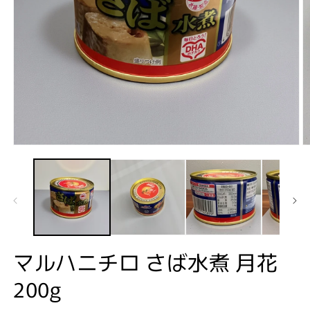
モ
ー
ダ
ル
で
メ
デ
ィ
ア
マルハニチロ さば水煮 月花
(1)
(2
を
200g
開
く