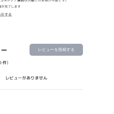
鮭
備が完了します
フ
表示する
レ
ー
ク
200g
×
3
ュー
レビューを投稿する
個
セ
0 件)
ッ
ト
UMIOS
レビューがありません
白
鮭
使
用
の
数