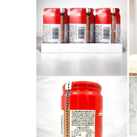
ル
で
メ
デ
ィ
ア
(1)
を
開
く
モ
モ
ー
ー
ダ
ダ
ル
ル
で
で
メ
メ
デ
デ
ィ
ィ
ア
ア
(2)
(3)
を
を