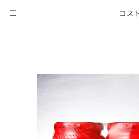
コンテ
ンツに
コスト
進む
商品情
報にス
キップ