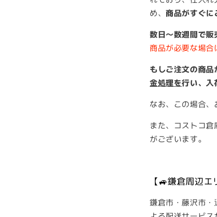
め、
商品がすぐに
数日～数週間で販
商品が必要な場合
もしご注文の商品
金処理を
行い、入
なお、この場合、
また、コストコ倉
がございます。
【🚙鎌倉周辺エ
鎌倉市・藤沢市・
よる配送サービス