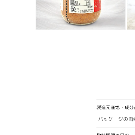
開
開
く
く
モ
モ
ー
ー
ダ
ダ
ル
ル
で
で
メ
メ
デ
デ
ィ
ィ
ア
ア
(4)
(5)
を
を
開
開
く
く
製造元産地・成分
パッケージの画