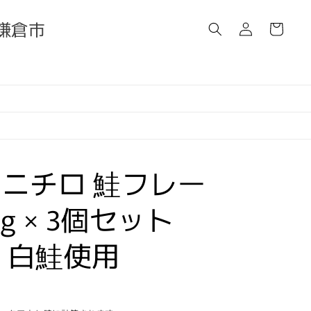
ロ
カ
グ
県鎌倉市
ー
イ
ト
ン
ニチロ 鮭フレー
0g × 3個セット
S 白鮭使用