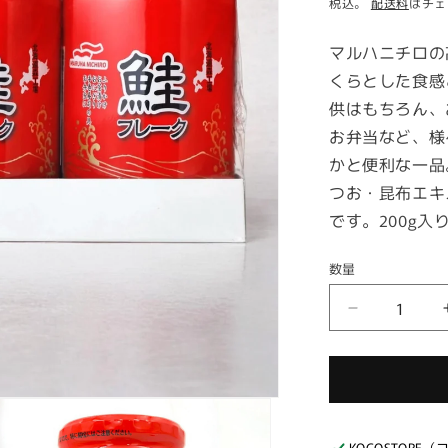
常
税込。
配送料
はチェ
価
マルハニチロの
格
くらとした食感
供はもちろん、
お弁当など、様
かと便利な一品
つお・昆布エキ
です。200g入
数量
マ
ル
ハ
ニ
チ
ロ
KOCOSTOR