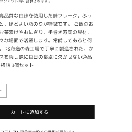
ックアウト時に計算されます。
高品質な白鮭を使用した鮭フレーク。ふっ
と、ほどよい脂のりが特徴です。 ご飯のお
お茶漬けやおにぎり、手巻き寿司の具材、
々な場面で活躍します。常備してあると何
。 北海道の森工場で丁寧に製造された、
か
スを隠し味に毎日の食卓に欠かせない逸品
り瓶詰 3個セット
マ
ル
ハ
カートに追加する
ニ
チ
ロ
E（ココストア）鎌倉市大船
での受取が可能です。