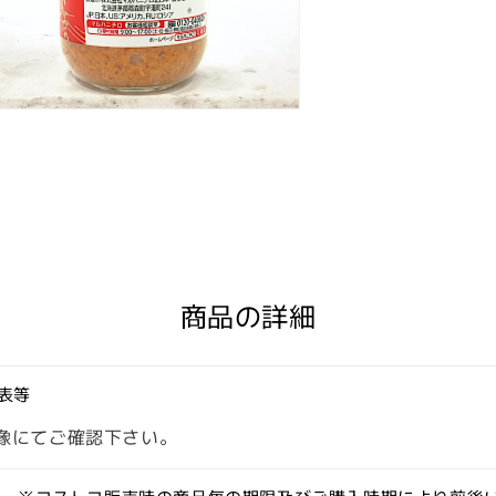
量
を
減
ら
す
商品の詳細
表等
像にてご確認下さい。