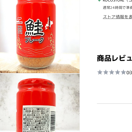
鮭
通常24時間で準
フ
ストア情報を
レ
ー
ク
200g
×
3
商品レビ
個
セ
0
(
ッ
ト
UMIOS
白
鮭
使
用
の
数