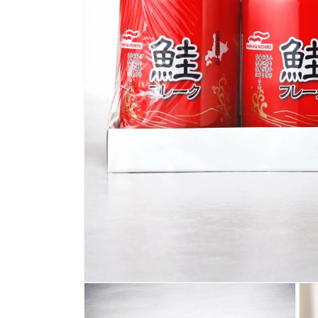
モ
ー
ダ