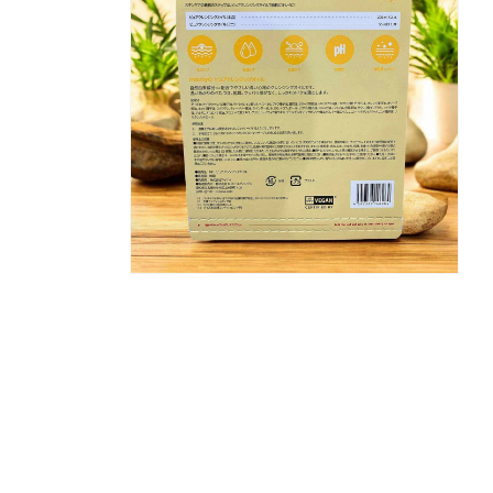
ル
で
メ
デ
ィ
ア
(1)
を
開
く
モ
ー
ダ
ル
で
メ
デ
ィ
ア
(2)
を