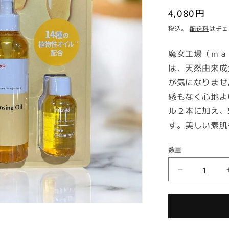
通
4,080円
常
税込。
配送料
はチェ
価
魔女工場（ｍａ
格
は、天然由来成
が気になりませ
感もなく心地よ
ル２本に加え、
す。美しい素肌
数量
魔
女
工
場
（ｍ