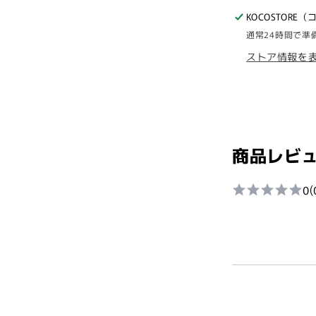
ａ：
KOCOSTOR
ｎ
通常24時間で準
ｙ
ストア情報を
ｏ）
ピ
ュ
ア
ク
レ
商品レビ
ン
ジ
0
(
ン
グ
オ
イ
ル
200ml
x
2