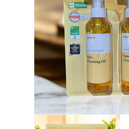
モ
ー
ダ