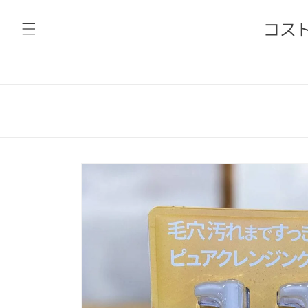
コンテ
ンツに
コスト
進む
商品情
報にス
キップ