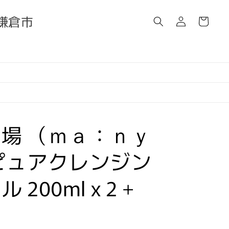
ロ
カ
グ
県鎌倉市
ー
イ
ト
ン
場 （ｍａ：ｎｙ
ピュアクレンジン
 200ml x 2 +