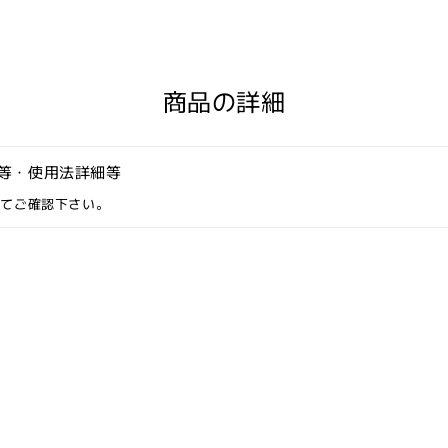
+
55ml
の
数
商品の詳細
量
を
減
等・使用法詳細等
ら
す
にてご確認下さい。