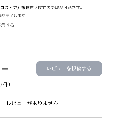
ａ：
E（ココストア）鎌倉市大船
での受取が可能です。
ｎ
備が完了します
ｙ
表示する
ｏ）
ピ
ュ
ア
ク
レ
ュー
レビューを投稿する
ン
ジ
0 件)
ン
グ
オ
レビューがありません
イ
ル
200ml
x
2