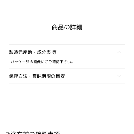
ン
ン
低
低
温
温
商品の詳細
調
調
理
理
独
独
自
自
製造元産地・成分表 等
製
製
パッケージの画像にてご確認下さい。
法
法
コ
コ
保存方法・賞味期限の目安
ー
ー
シ
シ
ャ、
ャ、
ハ
ハ
ラ
ラ
ル
ル
認
認
証
証
ご注文前の確認事項