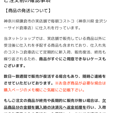
取
取
得
得
【商品の発送について】
の
の
数
数
神奈川県鎌倉市の実店舗で毎朝コストコ（神奈川県 金沢シ
量
量
ーサイド倉庫店）に仕入れを行っています。
を
を
減
増
当ネットショップでは、実店舗で販売している商品以外に
ら
や
受注後に仕入れを手配する商品も含まれており
、
仕入れ先
す
す
のコストコ倉庫店にて定期的に新入荷、販売復活、終売も
繰り返されるため、
商品がすぐにご用意できないケースも
ございます。
数日～数週間で販売が復活する場合もあり、随時ご連絡を
させていただいております。
※お急ぎ商品が必要な場合は
購入ページのメモ欄にご気軽にご記載下さい。
もしご注文の商品が終売や長期的に販売が無い場合は、
欠
品商品分の金額を購入時の決済元へ返金処理を
行い、入荷