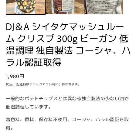
デ
ィ
ア
(1)
(2
DJ＆A シイタケマッシュルー
を
開
ム クリスプ 300g ビーガン 低
く
温調理 独自製法 コーシャ、ハ
ラル認証取得
通
1,980円
常
税込。
配送料
はチェックアウト時に計算されます。
価
格
一般的なポテトチップスとは異なる独自製法の少ない油で
低温調理しています。
着色料、香料、保存料不使用。コーシャ、ハラル認証を取
得。