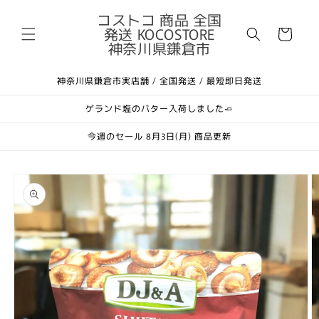
コンテ
カ
ンツに
コストコ 商品 全国
進む
発送 KOCOSTORE
ー
神奈川県鎌倉市
ト
神奈川県鎌倉市実店舗 / 全国発送 / 最短即日発送
ゲランド塩のバター入荷しました🧈
今週のセール 8月3日(月) 商品更新
商品情
報にス
キップ