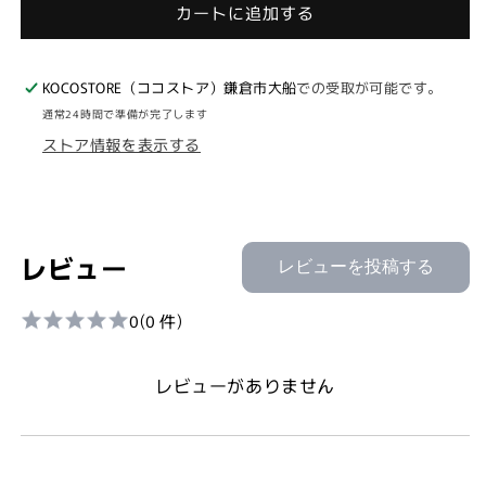
カートに追加する
シ
シ
イ
イ
タ
タ
KOCOSTORE（ココストア）鎌倉市大船
での受取が可能です。
ケ
ケ
通常24時間で準備が完了します
マ
マ
ストア情報を表示する
ッ
ッ
シ
シ
ュ
ュ
ル
ル
ー
ー
レビュー
レビューを投稿する
ム
ム
ク
ク
0
(0 件)
リ
リ
ス
ス
プ
プ
レビューがありません
300g
300g
ビ
ビ
ー
ー
ガ
ガ