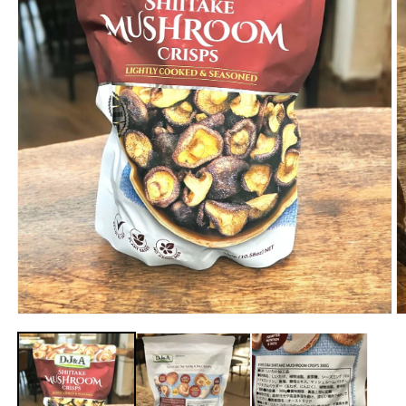
モ
ー
ダ
ル
で
メ